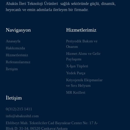
Abaküs İleri Teknoloji Ürünleri sağlık sektöründe güçlü, dinamik,
heyecanlı ve emin adımlarla ilerleyen bir firmadır.
Navigasyon
Hizmetlerimiz
Anasayfa
Periyodik Bakım ve
Onarım
Hakkımızda
Hizmet Alımı ve Gelir
Hizmetlerimiz
Paylaşımı
Referanslarımız
X-Işın Tüpleri
İletişim
Yedek Parça
Kriyojenik Ekipmanlar
ve Sıvı Helyum
MR Koilleri
İletişim
0(312) 215 1411
info@abakusltd.com
Ehlibeyt Mah. Tekstilciler Cad Bayraktar Center No: 17 A-
Blok D: 31-34, 06520 Çankaya/Ankara