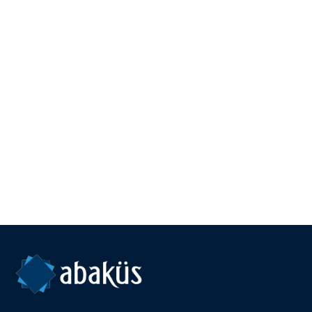
tam
alternatifi
zamanında
için de
bir dolum
teklif
hizmeti
isteyebilirsiniz.
vermekteyiz.